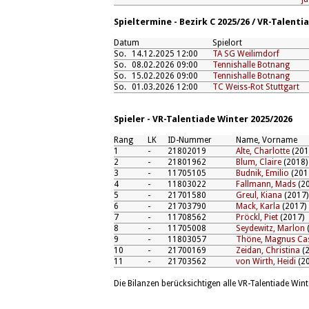
Spieltermine - Bezirk C 2025/26 / VR-Talenti
Datum
Spielort
So.
14.12.2025 12:00
TA SG Weilimdorf
So.
08.02.2026 09:00
Tennishalle Botnang
So.
15.02.2026 09:00
Tennishalle Botnang
So.
01.03.2026 12:00
TC Weiss-Rot Stuttgart
Spieler - VR-Talentiade Winter 2025/2026
Rang
LK
ID-Nummer
Name, Vorname
1
-
21802019
Alte, Charlotte
(201
2
-
21801962
Blum, Claire
(2018)
3
-
11705105
Budnik, Emilio
(201
4
-
11803022
Fallmann, Mads
(20
5
-
21701580
Greul, Kiana
(2017)
6
-
21703790
Mack, Karla
(2017)
7
-
11708562
Pröckl, Piet
(2017)
8
-
11705008
Seydewitz, Marlon
9
-
11803057
Thöne, Magnus Ca
10
-
21700169
Zeidan, Christina
(2
11
-
21703562
von Wirth, Heidi
(20
Die Bilanzen berücksichtigen alle VR-Talentiade Wint