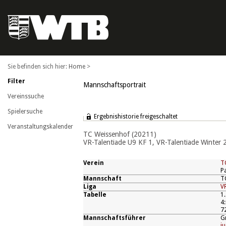
Home
>
Filter
Mannschaftsportrait
Vereinssuche
Spielersuche
Ergebnishistorie freigeschaltet
Veranstaltungskalender
TC Weissenhof (20211)
VR-Talentiade U9 KF 1, VR-Talentiade Winter
Verein
T
P
Mannschaft
T
Liga
VR
Tabelle
1.
4:
7
Mannschaftsführer
G
j