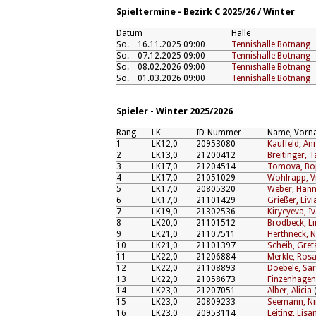
Spieltermine - Bezirk C 2025/26 / Winter
Datum
Halle
So.
16.11.2025 09:00
Tennishalle Botnang
So.
07.12.2025 09:00
Tennishalle Botnang
So.
08.02.2026 09:00
Tennishalle Botnang
So.
01.03.2026 09:00
Tennishalle Botnang
Spieler - Winter 2025/2026
Rang
LK
ID-Nummer
Name, Vorn
1
LK12,0
20953080
Kauffeld, An
2
LK13,0
21200412
Breitinger, T
3
LK17,0
21204514
Tomova, Boj
4
LK17,0
21051029
Wohlrapp, V
5
LK17,0
20805320
Weber, Han
6
LK17,0
21101429
Grießer, Livi
7
LK19,0
21302536
Kiryeyeva, I
8
LK20,0
21101512
Brodbeck, Li
9
LK21,0
21107511
Herthneck, N
10
LK21,0
21101397
Scheib, Gret
11
LK22,0
21206884
Merkle, Rosa
12
LK22,0
21108893
Doebele, Sa
13
LK22,0
21058673
Finzenhagen,
14
LK23,0
21207051
Alber, Alicia
15
LK23,0
20809233
Seemann, N
16
LK23,0
20953114
Leiting, Lisa