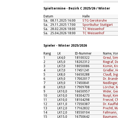
Spieltermine - Bezirk C 2025/26 / Winter
Datum
Halle
Sa.
08.11.2025 16:00
STG Geroksruhe
Sa.
29.11.2025 17:00
Sportkultur Stuttgart
Sa.
28.02.2026 18:00
TC Weissenhof
Sa.
25.04.2026 18:00
TC Weissenhof
Spieler - Winter 2025/2026
Rang
LK
ID-Nummer
Name, Vo
1
LK4,0
18100322
Greul, Si
2
LK5,0
18202312
Riegraf, D
3
LK7,0
18050086
Komin, Kr
4
LK7,0
17451241
Grießer, H
5
LK8,0
16650288
Clauß, In
6
LK9,0
17002017
Dr. Brandn
7
LK9,0
17450841
Neidlinger
8
LK9,0
17909708
Lörcher, M
9
LK10,0
16650957
Wider, Ge
10
LK10,0
18304273
Nuspl, Kim
11
LK10,0
18104298
Frenzel, C
12
LK11,0
17350387
Dr. Kauffe
13
LK12,0
17162832
Prechtl, M
14
LK12,0
18550104
Fallmann,
15
LK15,0
16750642
Baumann, 