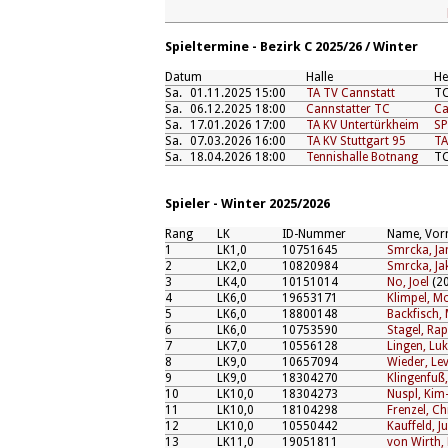
Spieltermine - Bezirk C 2025/26 / Winter
Datum
Halle
He
Sa.
01.11.2025 15:00
TA TV Cannstatt
TC
Sa.
06.12.2025 18:00
Cannstatter TC
Ca
Sa.
17.01.2026 17:00
TA KV Untertürkheim
SP
Sa.
07.03.2026 16:00
TA KV Stuttgart 95
TA
Sa.
18.04.2026 18:00
Tennishalle Botnang
TC
Spieler - Winter 2025/2026
Rang
LK
ID-Nummer
Name, Vo
1
LK1,0
10751645
Smrcka, Ja
2
LK2,0
10820984
Smrcka, Ja
3
LK4,0
10151014
No, Joel
(20
4
LK6,0
19653171
Klimpel, Mo
5
LK6,0
18800148
Backfisch,
6
LK6,0
10753590
Stagel, Ra
7
LK7,0
10556128
Lingen, Lu
8
LK9,0
10657094
Wieder, Lev
9
LK9,0
18304270
Klingenfuß
10
LK10,0
18304273
Nuspl, Kim
11
LK10,0
18104298
Frenzel, Ch
12
LK10,0
10550442
Kauffeld, Ju
13
LK11,0
19051811
von Wirth,