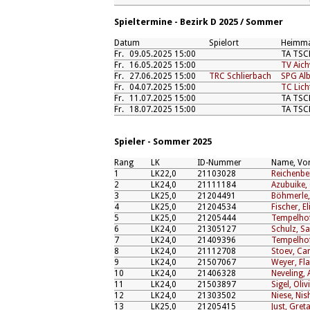
Spieltermine - Bezirk D 2025 / Sommer
Datum
Spielort
Heimma
Fr.
09.05.2025 15:00
TA TSCH
Fr.
16.05.2025 15:00
TV Aich
Fr.
27.06.2025 15:00
TRC Schlierbach
SPG Alb
Fr.
04.07.2025 15:00
TC Lich
Fr.
11.07.2025 15:00
TA TSCH
Fr.
18.07.2025 15:00
TA TSCH
Spieler - Sommer 2025
Rang
LK
ID-Nummer
Name, Vo
1
LK22,0
21103028
Reichenber
2
LK24,0
21111184
Azubuike,
3
LK25,0
21204491
Böhmerle,
4
LK25,0
21204534
Fischer, El
5
LK25,0
21205444
Tempelhof
6
LK24,0
21305127
Schulz, S
7
LK24,0
21409396
Tempelhoff
8
LK24,0
21112708
Stoev, Ca
9
LK24,0
21507067
Weyer, Fla
10
LK24,0
21406328
Neveling, 
11
LK24,0
21503897
Sigel, Oliv
12
LK24,0
21303502
Niese, Nis
13
LK25,0
21205415
Just, Gret