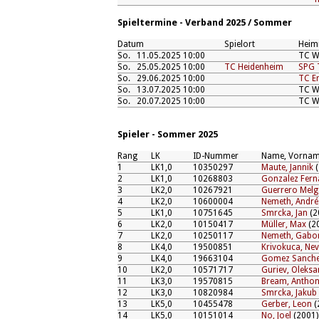
Spieltermine - Verband 2025 / Sommer
Datum
Spielort
Heim
So.
11.05.2025 10:00
TC W
So.
25.05.2025 10:00
TC Heidenheim
SPG 
So.
29.06.2025 10:00
TC E
So.
13.07.2025 10:00
TC W
So.
20.07.2025 10:00
TC W
Spieler - Sommer 2025
Rang
LK
ID-Nummer
Name, Vorna
1
LK1,0
10350297
Maute, Jannik
(
2
LK1,0
10268803
Gonzalez Fern
3
LK2,0
10267921
Guerrero Melg
4
LK2,0
10600004
Nemeth, André
5
LK1,0
10751645
Smrcka, Jan
(2
6
LK2,0
10150417
Müller, Max
(2
7
LK2,0
10250117
Nemeth, Gabo
8
LK4,0
19500851
Krivokuca, Ne
9
LK4,0
19663104
Gomez Sanche
10
LK2,0
10571717
Guriev, Oleksa
11
LK3,0
19570815
Bream, Antho
12
LK3,0
10820984
Smrcka, Jakub
13
LK5,0
10455478
Gerber, Leon
(
14
LK5,0
10151014
No, Joel
(2001)