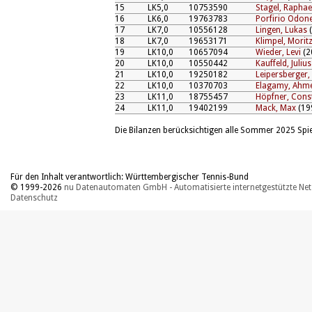
15
LK5,0
10753590
Stagel, Raphae
16
LK6,0
19763783
Porfirio Odone
17
LK7,0
10556128
Lingen, Lukas
(
18
LK7,0
19653171
Klimpel, Morit
19
LK10,0
10657094
Wieder, Levi
(2
20
LK10,0
10550442
Kauffeld, Julius
21
LK10,0
19250182
Leipersberger,
22
LK10,0
10370703
Elagamy, Ahm
23
LK11,0
18755457
Höpfner, Cons
24
LK11,0
19402199
Mack, Max
(19
Die Bilanzen berücksichtigen alle Sommer 2025 Spiel
Für den Inhalt verantwortlich: Württembergischer Tennis-Bund
© 1999-2026
nu Datenautomaten GmbH - Automatisierte internetgestützte Ne
Datenschutz