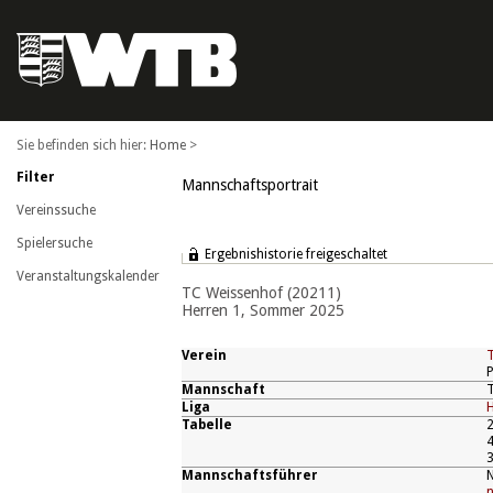
Home
>
Filter
Mannschaftsportrait
Vereinssuche
Spielersuche
Ergebnishistorie freigeschaltet
Veranstaltungskalender
TC Weissenhof (20211)
Herren 1, Sommer 2025
Verein
P
Mannschaft
Liga
H
Tabelle
2
4
3
Mannschaftsführer