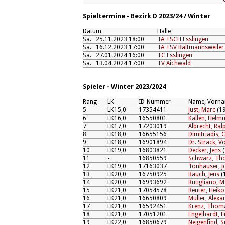
Spieltermine - Bezirk D 2023/24 / Winter
Datum
Halle
Sa.
25.11.2023 18:00
TA TSCH Esslingen
Sa.
16.12.2023 17:00
TA TSV Baltmannsweiler
Sa.
27.01.2024 16:00
TC Esslingen
Sa.
13.04.2024 17:00
TV Aichwald
Spieler - Winter 2023/2024
Rang
LK
ID-Nummer
Name, Vorn
5
LK15,0
17354411
Just, Marc
(19
6
LK16,0
16550801
Kallen, Helmu
7
LK17,0
17203019
Albrecht, Ral
8
LK18,0
16655156
Dimitriadis,
9
LK18,0
16901894
Dr. Strack, V
10
LK19,0
16803821
Decker, Jens
(
11
-
16850559
Schwarz, T
12
LK19,0
17163037
Tonhäuser, J
13
LK20,0
16750925
Bauch, Jens
(
14
LK20,0
16993692
Rutigliano, 
15
LK21,0
17054578
Reuter, Heiko
16
LK21,0
16650809
Müller, Alexa
17
LK21,0
16592451
Krenz, Thom
18
LK21,0
17051201
Engelhardt, 
19
LK22,0
16850679
Neigenfind, 